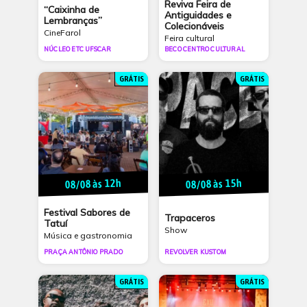
Reviva Feira de
“Caixinha de
Antiguidades e
Lembranças”
Colecionáveis
CineFarol
Feira cultural
NÚCLEO ETC UFSCAR
BECO CENTRO CULTURAL
GRÁTIS
GRÁTIS
08/08 às 12h
08/08 às 15h
Festival Sabores de
Trapaceros
Tatuí
Show
Música e gastronomia
PRAÇA ANTÔNIO PRADO
REVOLVER KUSTOM
GRÁTIS
GRÁTIS