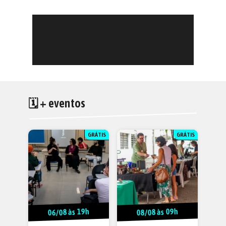
🗓 + eventos
GRÁTIS
GRÁTIS
06/08 às 19h
08/08 às 09h