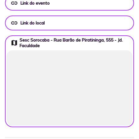
link
Link do evento
link
Link do local
Sesc Sorocaba - Rua Barão de Piratininga, 555 - Jd.
map
Faculdade