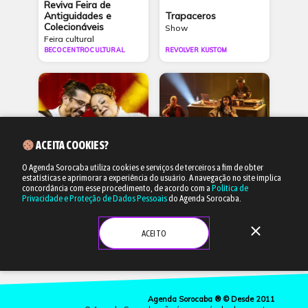
Reviva Feira de
Antiguidades e
Trapaceros
Colecionáveis
Show
Feira cultural
BECO CENTRO CULTURAL
REVOLVER KUSTOM
ACEITA COOKIES?
O Agenda Sorocaba utiliza cookies e serviços de terceiros a fim de obter
estatísticas e aprimorar a experiência do usuário.
A navegação no site implica
19/09 às 19h
17/10 às 20h
concordância com esse procedimento, de acordo com a
Política de
Privacidade e Proteção de Dados Pessoais
do Agenda Sorocaba.
Fabiana Cozza e
SNJ
Cleber Silveira
close
Show
ACEITO
Show
PARQUE DA AUTONOMIA
TOCA SOROCABA
Agenda Sorocaba ® © Desde 2011