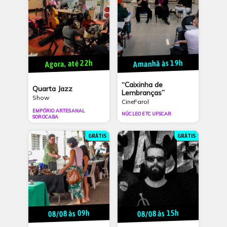
Amanhã às 19h
Agora, até 22h
“Caixinha de
Quarta Jazz
Lembranças”
Show
CineFarol
EMPÓRIO ARTESANAL
NÚCLEO ETC UFSCAR
SOROCABA
GRÁTIS
GRÁTIS
08/08 às 09h
08/08 às 15h