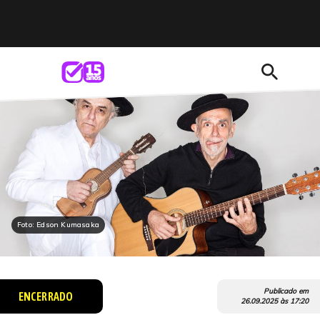
search
Foto: Edson Kumasaka
Publicado em
ENCERRADO
26.09.2025
às
17:20