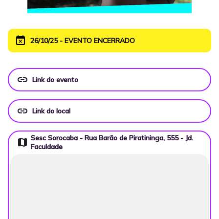
event_busy
26/10/25 - EVENTO ENCERRADO
link
Link do evento
link
Link do local
Sesc Sorocaba - Rua Barão de Piratininga, 555 - Jd.
map
Faculdade