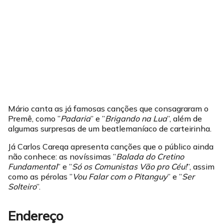
Mário canta as já famosas canções que consagraram o
Premê, como ”
Padaria
” e ”
Brigando na Lua
”, além de
algumas surpresas de um beatlemaníaco de carteirinha.
Já Carlos Careqa apresenta canções que o público ainda
não conhece: as novíssimas ”
Balada do Cretino
Fundamental
” e ”
Só os Comunistas Vão pro Céu!
”, assim
como as pérolas ”
Vou Falar com o Pitanguy
” e ”
Ser
Solteiro
”.
Endereço