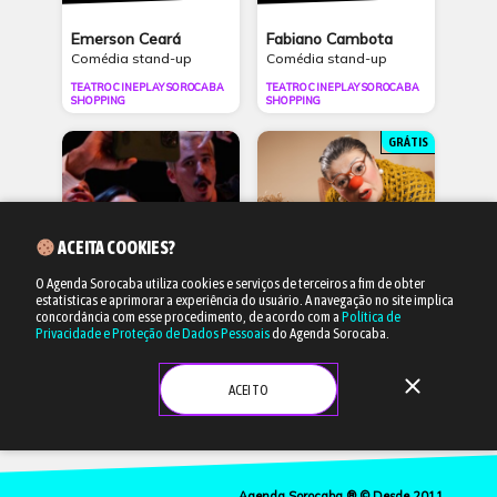
Emerson Ceará
Fabiano Cambota
Comédia stand-up
Comédia stand-up
TEATRO CINEPLAY SOROCABA
TEATRO CINEPLAY SOROCABA
SHOPPING
SHOPPING
GRÁTIS
ACEITA COOKIES?
O Agenda Sorocaba utiliza cookies e serviços de terceiros a fim de obter
estatísticas e aprimorar a experiência do usuário.
A navegação no site implica
29/08 às 20h
30/08 às 15h
concordância com esse procedimento, de acordo com a
Política de
Privacidade e Proteção de Dados Pessoais
do Agenda Sorocaba.
“Adulto”
“O Caso do Bolinho”
close
Teatro
Teatro
ACEITO
SESC SOROCABA
TEATRO - SESI SOROCABA
Agenda Sorocaba ® © Desde 2011