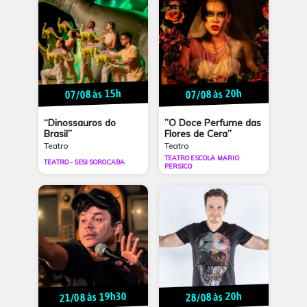
07/08 às 15h
07/08 às 20h
“Dinossauros do
”O Doce Perfume das
Brasil”
Flores de Cera”
Teatro
Teatro
TEATRO ESCOLA MARIO
TEATRO - SESI SOROCABA
PERSICO
21/08 às 19h30
28/08 às 20h