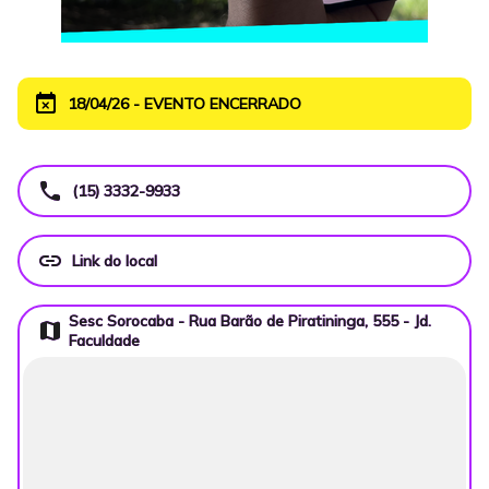
event_busy
18/04/26 - EVENTO ENCERRADO
call
(15) 3332-9933
link
Link do local
Sesc Sorocaba - Rua Barão de Piratininga, 555 - Jd.
map
Faculdade