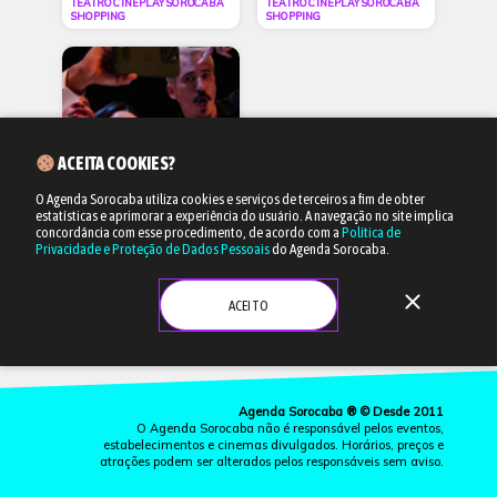
TEATRO CINEPLAY SOROCABA
TEATRO CINEPLAY SOROCABA
SHOPPING
SHOPPING
ACEITA COOKIES?
O Agenda Sorocaba utiliza cookies e serviços de terceiros a fim de obter
estatísticas e aprimorar a experiência do usuário.
A navegação no site implica
29/08 às 20h
concordância com esse procedimento, de acordo com a
Política de
Privacidade e Proteção de Dados Pessoais
do Agenda Sorocaba.
“Adulto”
close
Teatro
ACEITO
SESC SOROCABA
Agenda Sorocaba ® © Desde 2011
O Agenda Sorocaba não é responsável pelos eventos,
estabelecimentos e cinemas divulgados. Horários, preços e
atrações podem ser alterados pelos responsáveis sem aviso.
more_vert
CINEMA
LISTAS
EVENTOS
ONDE IR
ANUNCIE