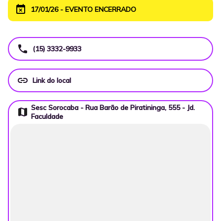
event_busy
17/01/26 - EVENTO ENCERRADO
call
(15) 3332-9933
link
Link do local
Sesc Sorocaba - Rua Barão de Piratininga, 555 - Jd.
map
Faculdade