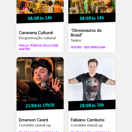
08/08 às 14h
08/08 às 14h
“Dinossauros do
Caravana Cultural
Brasil”
Programação cultural
Teatro
PRAÇA “RÔMULO PAULO DOS
TEATRO - SESI SOROCABA
SANTOS”
21/08 às 19h30
28/08 às 20h
Emerson Ceará
Fabiano Cambota
Comédia stand-up
Comédia stand-up