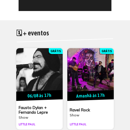
🗓 + eventos
GRÁTIS
GRÁTIS
Amanhã às 17h
06/08 às 17h
Fausto Dylan +
Ravel Rock
Fernando Lepre
Show
Show
LITTLE PAUL
LITTLE PAUL