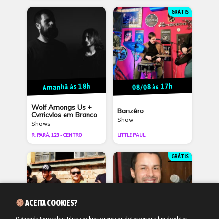
GRÁTIS
Amanhã às 18h
08/08 às 17h
Wolf Amongs Us +
Banzêro
Cvrricvlos em Branco
Show
Shows
R. PARÁ, 123 - CENTRO
LITTLE PAUL
GRÁTIS
ACEITA COOKIES?
O Agenda Sorocaba utiliza cookies e serviços de terceiros a fim de obter