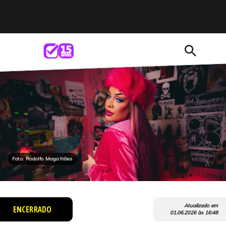
search
Foto: Rodolfo Magalhães
Atualizado em
ENCERRADO
01.06.2026
às
16:48