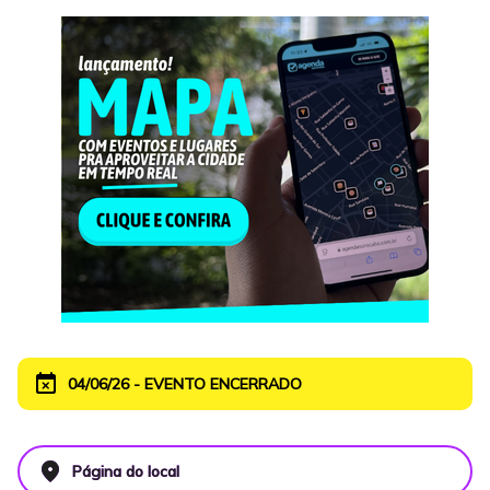
event_busy
04/06/26 - EVENTO ENCERRADO
place
Página do local