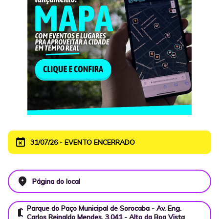
event_busy
31/07/26 - EVENTO ENCERRADO
place
Página do local
Parque do Paço Municipal de Sorocaba - Av. Eng.
map
Carlos Reinaldo Mendes, 3.041 - Alto da Boa Vista