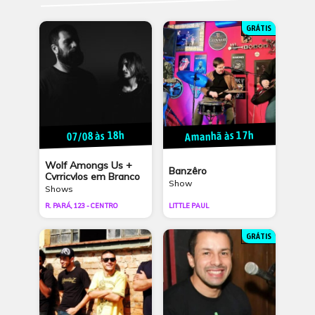
GRÁTIS
Amanhã às 17h
07/08 às 18h
Wolf Amongs Us +
Banzêro
Cvrricvlos em Branco
Show
Shows
R. PARÁ, 123 - CENTRO
LITTLE PAUL
GRÁTIS