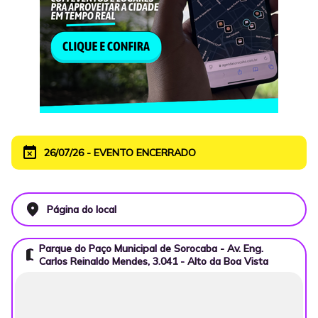
event_busy
26/07/26 - EVENTO ENCERRADO
place
Página do local
Parque do Paço Municipal de Sorocaba - Av. Eng.
map
Carlos Reinaldo Mendes, 3.041 - Alto da Boa Vista