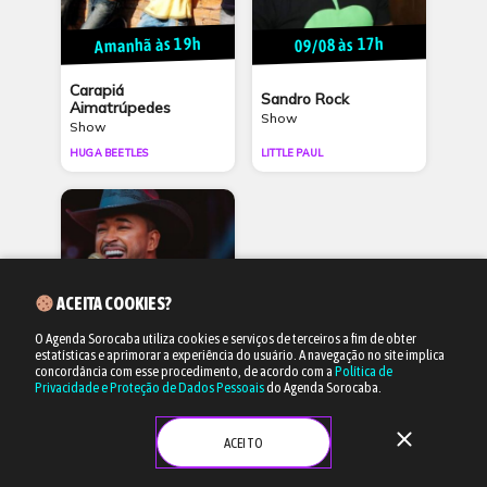
Amanhã às 19h
09/08 às 17h
Carapiá
Sandro Rock
Aimatrúpedes
Show
Show
HUGA BEETLES
LITTLE PAUL
ACEITA COOKIES?
O Agenda Sorocaba utiliza cookies e serviços de terceiros a fim de obter
estatísticas e aprimorar a experiência do usuário.
A navegação no site implica
11/10 às 20h
concordância com esse procedimento, de acordo com a
Política de
Privacidade e Proteção de Dados Pessoais
do Agenda Sorocaba.
Pablo + Toque Dez
close
Shows
ACEITO
UZNA