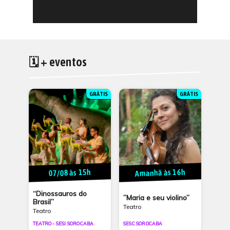
🗓 + eventos
GRÁTIS
GRÁTIS
Amanhã às 16h
07/08 às 15h
“Dinossauros do
”Maria e seu violino”
Brasil”
Teatro
Teatro
TEATRO - SESI SOROCABA
SESC SOROCABA