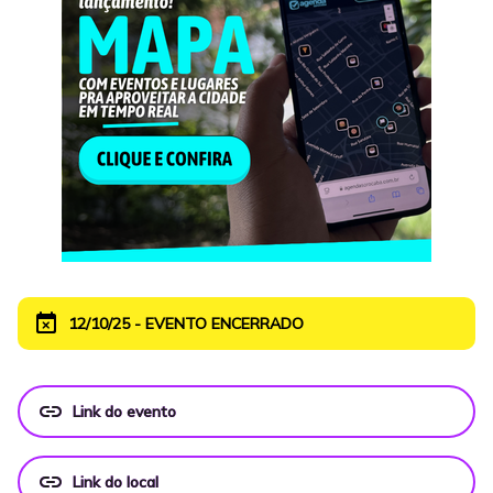
event_busy
12/10/25 - EVENTO ENCERRADO
link
Link do evento
link
Link do local