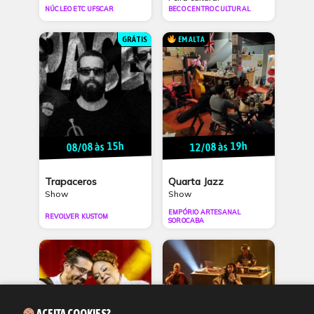
NÚCLEO ETC UFSCAR
BECO CENTRO CULTURAL
GRÁTIS
EM ALTA
08/08 às 15h
12/08 às 19h
Trapaceros
Quarta Jazz
Show
Show
EMPÓRIO ARTESANAL
REVOLVER KUSTOM
SOROCABA
ACEITA COOKIES?