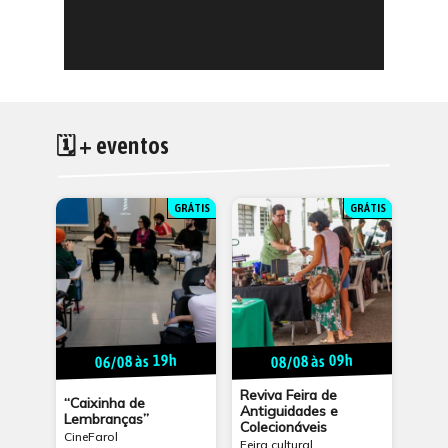
🗓 + eventos
GRÁTIS
GRÁTIS
06/08 às 19h
08/08 às 09h
Reviva Feira de
“Caixinha de
Antiguidades e
Lembranças”
Colecionáveis
CineFarol
Feira cultural