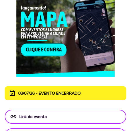
event_busy
08/07/26 - EVENTO ENCERRADO
link
Link do evento