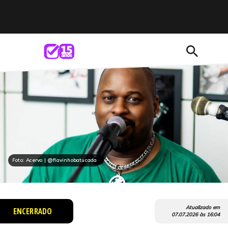
search
Foto: Acervo | @flavinhobatucada
Atualizado em
ENCERRADO
07.07.2026
às
16:04