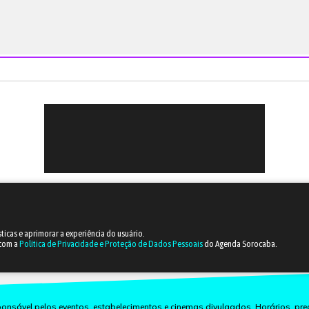
sticas e aprimorar a experiência do usuário.
 com a
Política de Privacidade e Proteção de Dados Pessoais
do Agenda Sorocaba.
nsável pelos eventos, estabelecimentos e cinemas divulgados. Horários, pre