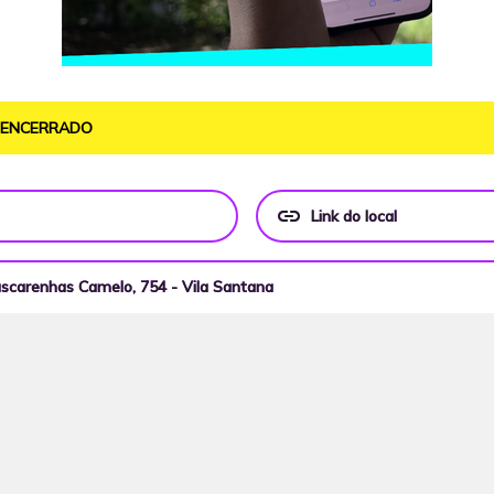
O ENCERRADO
link
Link do local
Mascarenhas Camelo, 754 - Vila Santana