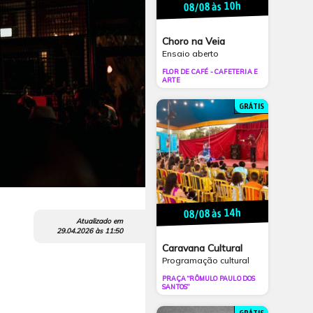
08/08 às 10h
Choro na Veia
Ensaio aberto
FLOR DE CAFÉ - CAFETERIA E
ARTE
GRÁTIS
08/08 às 14h
Atualizado em
29.04.2026
às
11:50
Caravana Cultural
Programação cultural
PRAÇA “RÔMULO PAULO DOS
SANTOS”