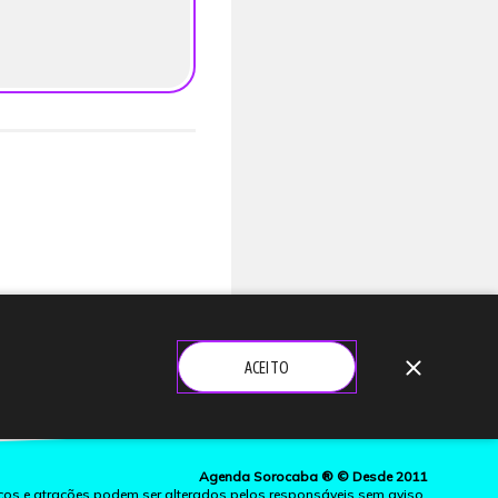
close
ACEITO
Agenda Sorocaba ® © Desde 2011
ços e atrações podem ser alterados pelos responsáveis sem aviso.