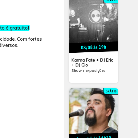
GRÁTIS
o é gratuito!
cidade. Com fortes
diversos.
08/08 às 19h
Karma Fate + DJ Eric
+ DJ Gio
Show + exposições
GRÁTIS