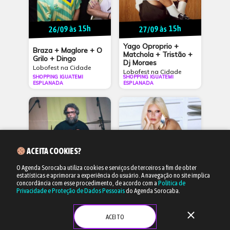
26/09 às 15h
27/09 às 15h
Yago Oproprio +
Braza + Maglore + O
Matchola + Tristão +
Grilo + Dingo
Dj Moraes
Lobofest na Cidade
Lobofest na Cidade
SHOPPING IGUATEMI
SHOPPING IGUATEMI
ESPLANADA
ESPLANADA
ACEITA COOKIES?
O Agenda Sorocaba utiliza cookies e serviços de terceiros a fim de obter
estatísticas e aprimorar a experiência do usuário.
A navegação no site implica
10/10 às 15h
11/10 às 15h
concordância com esse procedimento, de acordo com a
Política de
Privacidade e Proteção de Dados Pessoais
do Agenda Sorocaba.
Duda Beat + Tagua
“Bloco do Eu Sozinho” +
Tagua + Gab Ferreira
Jean Tassy + Rodrigo
Alarcon + Farid
close
+ DJ Salum
ACEITO
Lobofest na Cidade
Lobofest na Cidade
SHOPPING IGUATEMI
SHOPPING IGUATEMI