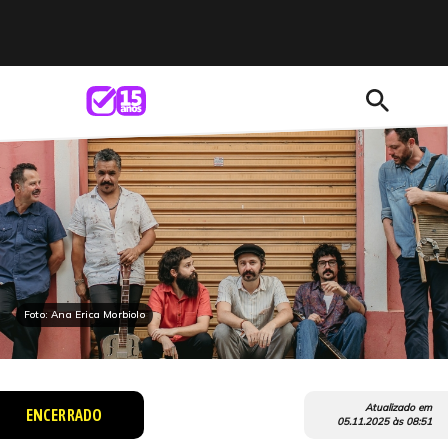
search
Foto: Ana Erica Morbiolo
Atualizado em
ENCERRADO
05.11.2025
às
08:51