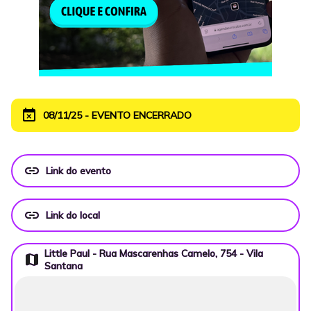
event_busy
08/11/25 - EVENTO ENCERRADO
link
Link do evento
link
Link do local
Little Paul - Rua Mascarenhas Camelo, 754 - Vila
map
Santana