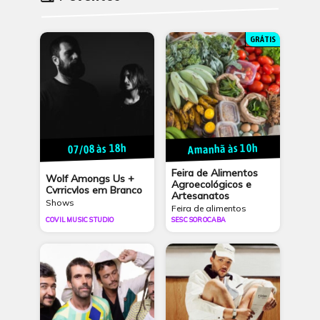
GRÁTIS
Amanhã às 10h
07/08 às 18h
Feira de Alimentos
Wolf Amongs Us +
Agroecológicos e
Cvrricvlos em Branco
Artesanatos
Shows
Feira de alimentos
COVIL MUSIC STUDIO
SESC SOROCABA