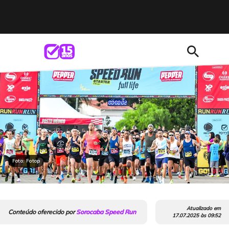
search
Foto: Fotop
Atualizado em
Conteúdo oferecido por
Sorocaba Speed Run
17.07.2025
às
09:52