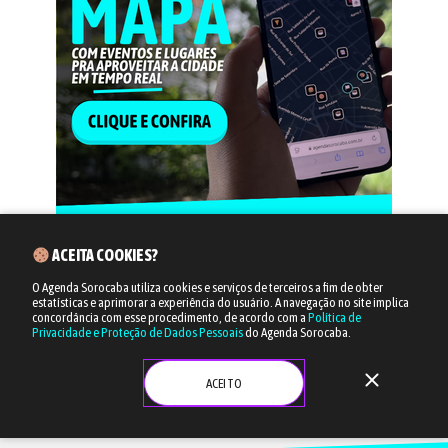
ACEITA COOKIES?
O Agenda Sorocaba utiliza cookies e serviços de terceiros a fim de obter
estatísticas e aprimorar a experiência do usuário.
A navegação no site implica
concordância com esse procedimento, de acordo com a
Política de
Privacidade e Proteção de Dados Pessoais
do Agenda Sorocaba.
close
ACEITO