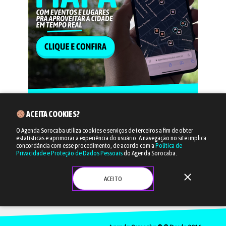
ACEITA COOKIES?
O Agenda Sorocaba utiliza cookies e serviços de terceiros a fim de obter
estatísticas e aprimorar a experiência do usuário.
A navegação no site implica
concordância com esse procedimento, de acordo com a
Política de
Privacidade e Proteção de Dados Pessoais
do Agenda Sorocaba.
close
ACEITO