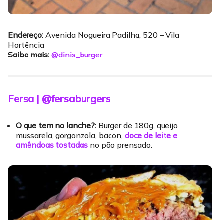
Endereço:
Avenida Nogueira Padilha, 520 – Vila
Hortência
Saiba mais:
@dinis_burger
Fersa |
@fersaburgers
O que tem no lanche?:
Burger de 180g, queijo
mussarela, gorgonzola, bacon,
doce de leite e
amêndoas tostadas
no pão prensado.