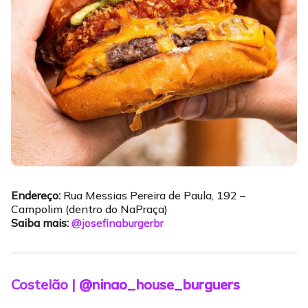
Endereço:
Rua Messias Pereira de Paula, 192 –
Campolim (dentro do NaPraça)
Saiba mais:
@josefinaburgerbr
Costelão |
@ninao_house_burguers