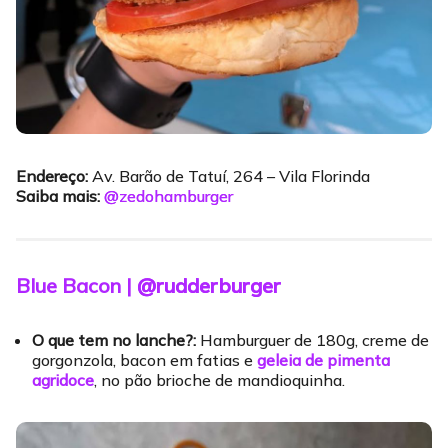
Endereço:
Av. Barão de Tatuí, 264 – Vila Florinda
Saiba mais:
@zedohamburger
Blue Bacon |
@rudderburger
O que tem no lanche?:
Hamburguer de 180g, creme de
gorgonzola, bacon em fatias e
geleia de pimenta
agridoce
, no pão brioche de mandioquinha.