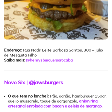
Endereço:
Rua Nadir Leite Barboza Santos, 300 – Júlio
de Mesquita Filho
Saiba mais:
@henrysburguersorocaba
Novo Six |
@jawsburgers
O que tem no lanche?:
Pão, agrião, hambúrguer 150gr,
queijo mussarela, toque de gorgonzola,
onion ring
artesanal enrolada com bacon e geleia de morango
.