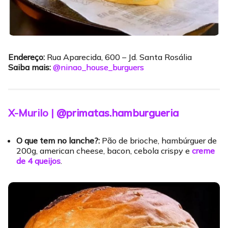
Endereço:
Rua Aparecida, 600 – Jd. Santa Rosália
Saiba mais:
@ninao_house_burguers
X-Murilo |
@primatas.hamburgueria
O que tem no lanche?:
Pão de brioche, hambúrguer de
200g, american cheese, bacon, cebola crispy e
creme
de 4 queijos
.