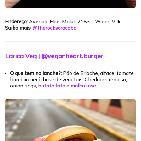
Endereço:
Avenida Elias Maluf, 2183 – Wanel Ville
Saiba mais:
@therocksorocaba
Larica Veg |
@veganheart.burger
O que tem no lanche?:
Pão de Brioche, alface, tomate,
hambúrguer à base de vegetais, Cheddar Cremoso,
onion rings,
batata frita e molho rose
.