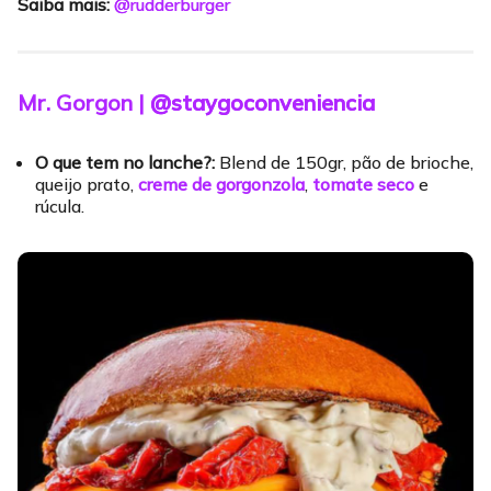
Saiba mais:
@rudderburger
Mr. Gorgon |
@staygoconveniencia
O que tem no lanche?:
Blend de 150gr, pão de brioche,
queijo prato,
creme de gorgonzola
,
tomate seco
e
rúcula.