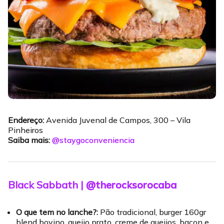
Endereço:
Avenida Juvenal de Campos, 300 – Vila
Pinheiros
Saiba mais:
@staygoconveniencia
Black Sabbath |
@therocksorocaba
O que tem no lanche?:
Pão tradicional, burger 160gr
blend bovino, queijo prato, creme de queijos, bacon e