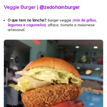
Veggie Burger |
@zedohamburger
O que tem no lanche?:
burger veggie (
mix de grãos,
legumes e cogumelos
), alface, tomate e maionese
artesanal.