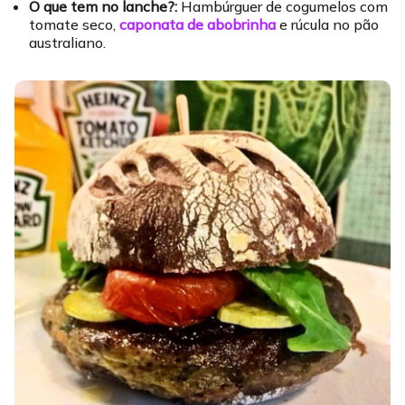
O que tem no lanche?:
Hambúrguer de cogumelos com
tomate seco,
caponata de abobrinha
e rúcula no pão
australiano.