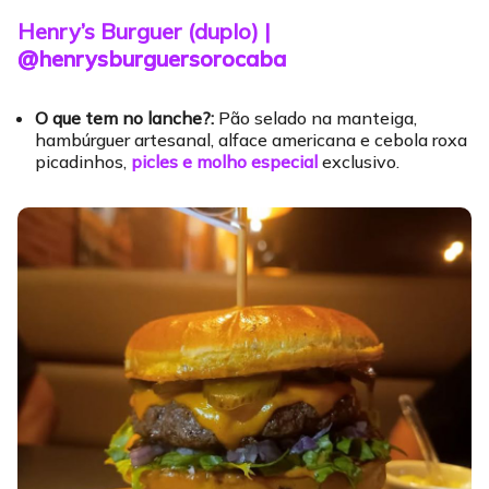
Henry’s Burguer (duplo) |
@henrysburguersorocaba
O que tem no lanche?:
Pão selado na manteiga,
hambúrguer artesanal, alface americana e cebola roxa
picadinhos,
picles e molho especial
exclusivo.