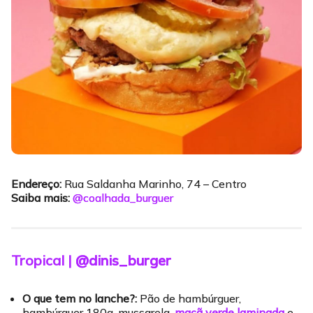
Endereço:
Rua Saldanha Marinho, 74 – Centro
Saiba mais:
@coalhada_burguer
Tropical |
@dinis_burger
O que tem no lanche?:
Pão de hambúrguer,
hambúrguer 180g, mussarela,
maçã verde laminada
e