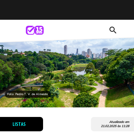
search
Foto: Pedro T. V. de Almeida
Atualizado em
LISTAS
21.02.2025
às
11:28