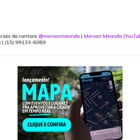
iais da cantora:
@menianmiranda
|
Menian Miranda (YouTu
 | (15) 99133-6089