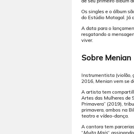
de seu primeiro álbum a
Os singles e o álbum sã
do Estúdio Matagal. Já 
A data para o lançament
resgatando a mensagem 
viver.
Sobre Menian
Instrumentista (violão, 
2016, Menian vem se de
A artista tem compartil
Artes das Mulheres de S
Primavera” (2019), trib
primavera, ambos na Bib
teatro e vídeo-dança.
A cantora tem parceria
“
Muito Mais
“, assinand