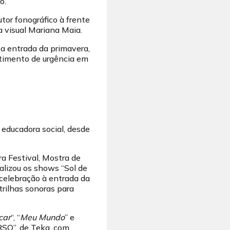
o.
tor fonográfico à frente
a visual Mariana Maia.
 a entrada da primavera,
ntimento de urgência em
e educadora social, desde
ra Festival, Mostra de
ealizou os shows “Sol de
 celebração à entrada da
trilhas sonoras para
car
“, “
Meu Mundo
” e
RSO”, de Teka, com