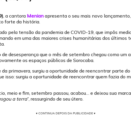
9)
, a cantora
Menian
apresenta o seu mais novo lançamento
forte da história.
ado pela tensão da pandemia de COVID-19, que impôs medid
minando em uma das maiores crises humanitárias dos últimos 
ta.
io de desesperança que o mês de setembro chegou como um al
 novamente os espaços públicos de Sorocaba.
da primavera, surgiu a oportunidade de reencontrar parte do
ue isso: surgiu a oportunidade de reencontrar quem fazia do m
io, meio e fim, setembro passou, acabou… e deixou sua marca.
asgou a terra
”, ressurgindo de seu útero.
▾ CONTINUA DEPOIS DA PUBLICIDADE ▾