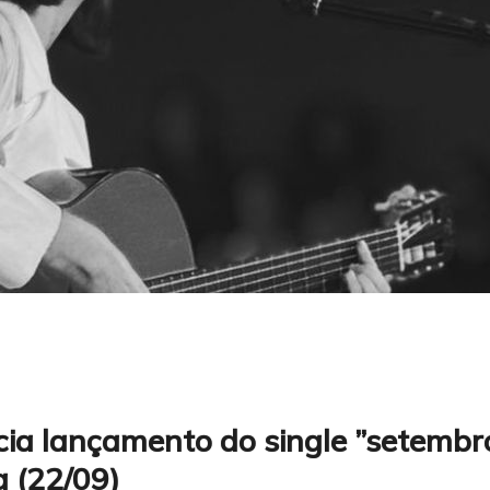
ia lançamento do single ”setembr
a (22/09)