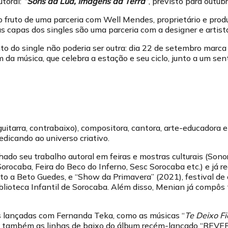
utoral:
“
Sons da Lua, Imagens da Terra”
, previsto para outubr
o fruto de uma parceria com Well Mendes, proprietário e produ
as capas dos singles são uma parceria com a designer e artist
o do single não poderia ser outra: dia 22 de setembro marca
da música, que celebra a estação e seu ciclo, junto a um se
guitarra, contrabaixo), compositora, cantora, arte-educadora 
dicando ao universo criativo.
hado seu trabalho autoral em feiras e mostras culturais (Sono
orocaba, Feira do Beco do Inferno, Sesc Sorocaba etc.) e já r
uto a Beto Guedes, e “Show da Primavera” (2021), festival de
lioteca Infantil de Sorocaba. Além disso, Menian já compôs 
s lançadas com Fernanda Teka, como as músicas “
Te Deixo Fi
o também as linhas de baixo do álbum recém-lançado “REVE