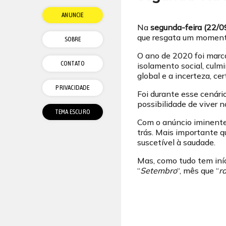
ANUNCIE
Na
segunda-feira (22/0
que resgata um momento 
SOBRE
O ano de 2020 foi marc
CONTATO
isolamento social, cul
global e a incerteza, cer
PRIVACIDADE
Foi durante esse cenár
possibilidade de viver
Com o anúncio iminente 
trás. Mais importante q
suscetível à saudade.
Mas, como tudo tem iníc
“
Setembro
“, mês que “
r