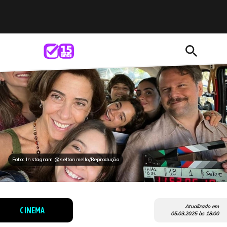
search
Foto: Instagram @seltonmello/Reprodução
Atualizado em
CINEMA
05.03.2025
às
18:00