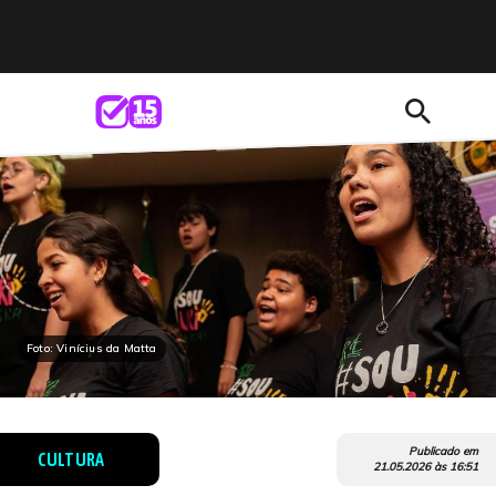
search
Foto: Vinícius da Matta
Publicado em
CULTURA
21.05.2026
às
16:51