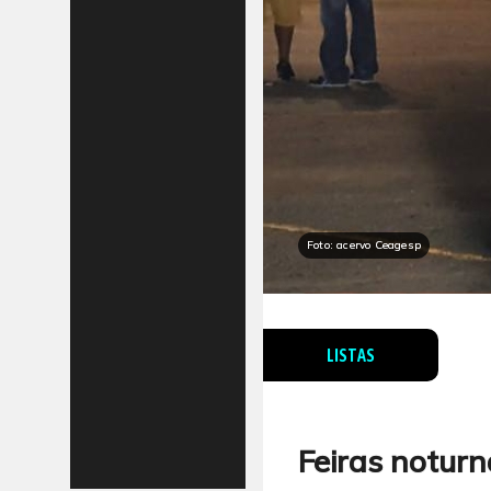
Foto: acervo Ceagesp
LISTAS
Feiras notur