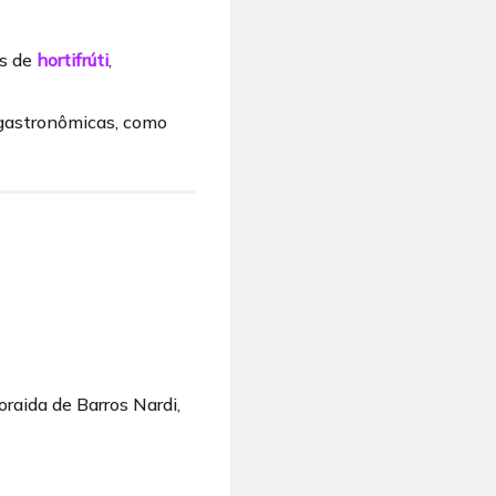
es de
hortifrúti
,
s gastronômicas, como
raida de Barros Nardi,