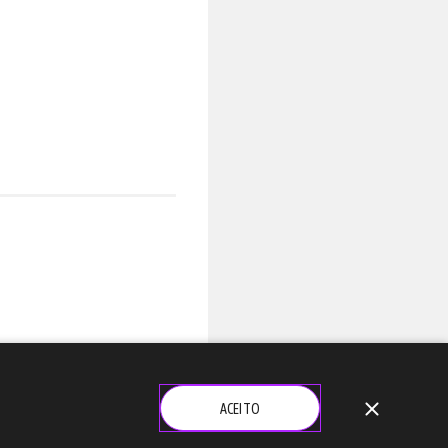
close
ACEITO