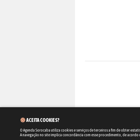
ACEITA COOKIES?
O Agenda Sorocaba utiliza cookies e serviços de terceiros a fim de obter estatí
A navegação no site implica concordância com esse procedimento, de acordo