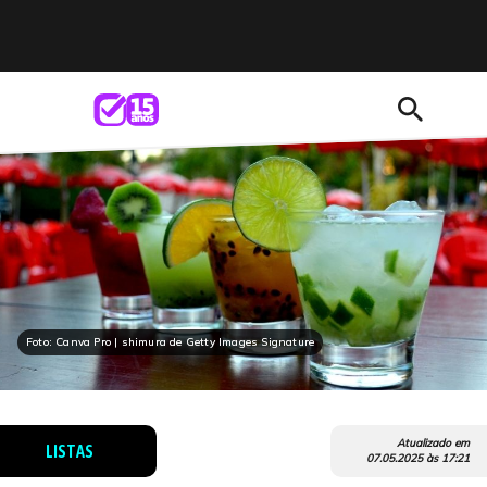
search
Foto: Canva Pro | shimura de Getty Images Signature
Atualizado em
LISTAS
07.05.2025
às
17:21