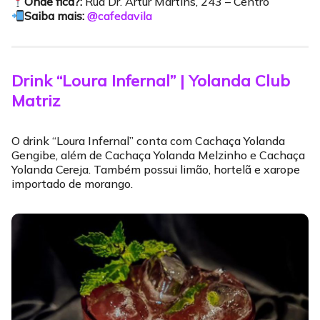
Onde fica?:
Rua Dr. Artur Martins, 243 – Centro
Saiba mais:
@cafedavila
Drink “Loura Infernal” | Yolanda Club
Matriz
O drink “Loura Infernal” conta com Cachaça Yolanda
Gengibe, além de Cachaça Yolanda Melzinho e Cachaça
Yolanda Cereja. Também possui limão, hortelã e xarope
importado de morango.