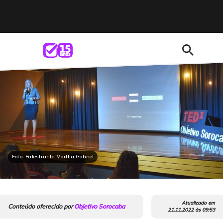
search
Foto: Palestrante Martha Gabriel
Atualizado em
Conteúdo oferecido por
Objetivo Sorocaba
21.11.2022
às
09:53