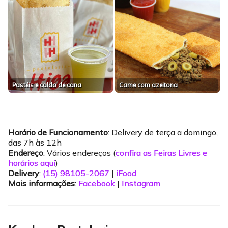
Pastéis e caldo de cana
Carne com azeitona
Horário de Funciona
mento
: Delivery de terça a domingo,
das 7h às 12h
Endereço
: Vários endereços (
confira as Feiras Livres e
horários aqui
)
Delivery
:
(15) 98105-2067
|
iFood
Mais informações
:
Facebook
|
Instagram