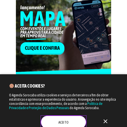
ACEITA COOKIES?
O Agenda Sorocaba utiliza cookies e serviços de terceiros a fim de obter
estatísticas e aprimorar a experiência do usuário.
A navegação no site implica
concordância com esse procedimento, de acordo com a
Política de
Privacidade e Proteção de Dados Pessoais
do Agenda Sorocaba.
close
ACEITO