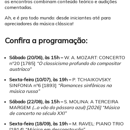
os encontros combinam conteúdo teórico e audições
comentadas.
Ah, e é pra todo mundo: desde iniciantes até para
apreciadores da música clássica!
Confira a programação:
Sábado (20/06), às 15h –
W. A. MOZART: CONCERTO
nº20 [1785]
“O classicismo profundo do compositor
austríaco”
Sexta-feira (10/07), às 19h –
P. TCHAIKOVSKY:
SINFONIA nº6 [1893]
“Romances sinfônicos na
música russa”
Sábado (22/08), às 15h –
S. MOLINA: A TERCEIRA
MARGEM
(…o vôo do pássaro azul) [2026] “Música
de concerto no século XXI”
Sexta-feira (18/09), às 19h –
M. RAVEL: PIANO TRIO
[1914]
“Música em desconstrução”