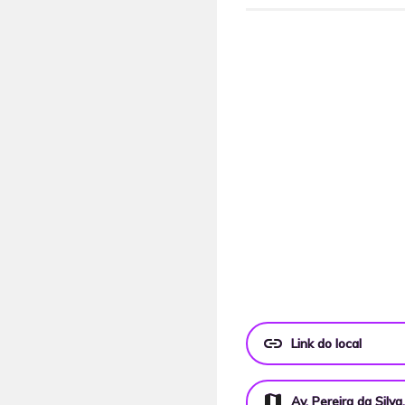
link
Link do local
map
Av. Pereira da Silva