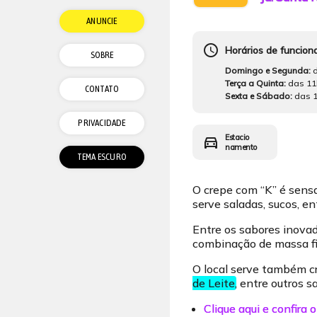
ANUNCIE
schedule
Horários de funcio
SOBRE
Domingo e Segunda:
Terça a Quinta:
das 11
CONTATO
Sexta e Sábado:
das 
PRIVACIDADE
Estacio
directions_car
namento
O crepe com “K” é sens
serve saladas, sucos, e
Entre os sabores inovad
combinação de massa fi
O local serve também c
de Leite
, entre outros s
Clique aqui e confira