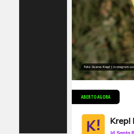
Foto: Acervo Krep! | instagram.co
ABERTO AGORA
Krep! 
Jd. Santa 