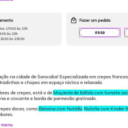
local_mall
namento
Fazer um pedido
das 17h30 às 23h
IFOOD
h30 às 23h
11h30 às 23h30
ação na cidade de Sorocaba! Especializada em crepes frances
ntradinhas e chopes em espaço rústico e relaxado.
ores de crepes, está o de
Muçarela de búfala com tomate seco
na e crocante e borda de parmesão gratinado.
repes doces, como
Banana com Nutella
,
Nutella com Kinder 
abores.
 o menu