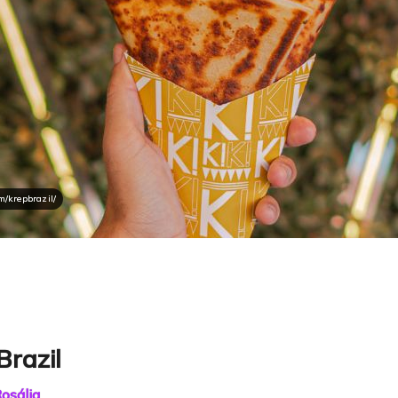
m/krepbrazil/
Brazil
Rosália