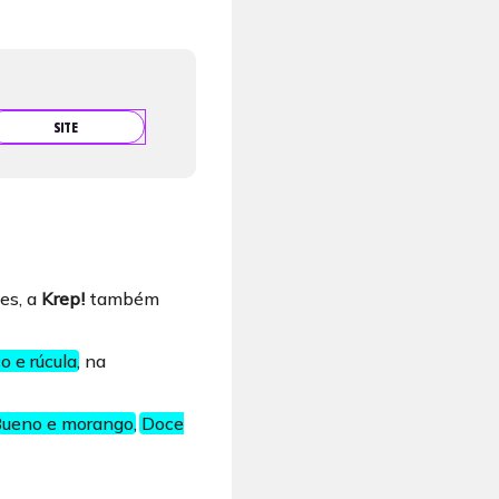
SITE
es, a
Krep!
também
 e rúcula
, na
Bueno e morango
,
Doce