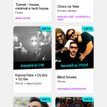
Tunnel – house,
Choro na Veia
minimal e tech house
Ensaio aberto
Festa
FLOR DE CAFÉ - CAFETERIA E
MASK HOUSE
ARTE
GRÁTIS
GRÁTIS
Amanhã às 19h30
Amanhã às 19h
Karma Fate + DJ Eric
Blind Smoke
+ DJ Gio
Show
Show + exposições
CERVEJARIA IMPERATRIZ
GRÁTIS
GRÁTIS