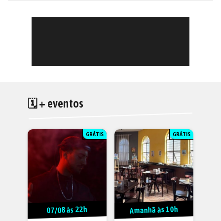
🗓 + eventos
GRÁTIS
GRÁTIS
Amanhã às 10h
07/08 às 22h