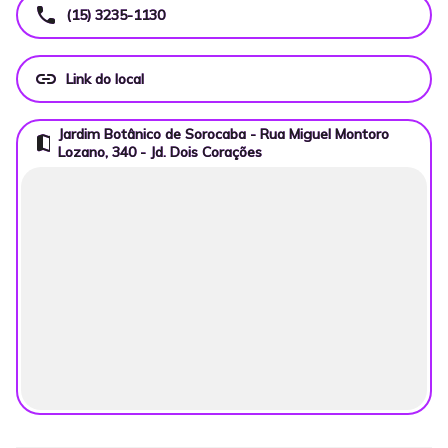
call
(15) 3235-1130
link
Link do local
Jardim Botânico de Sorocaba - Rua Miguel Montoro
map
Lozano, 340 - Jd. Dois Corações