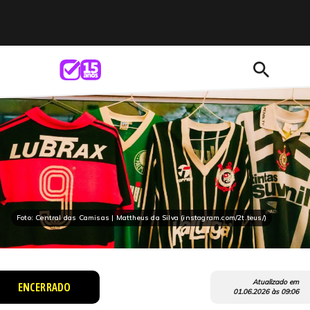
search
Foto: Central das Camisas | Mattheus da Silva (instagram.com/2t.teus/)
Atualizado em
ENCERRADO
01.06.2026
às
09:06