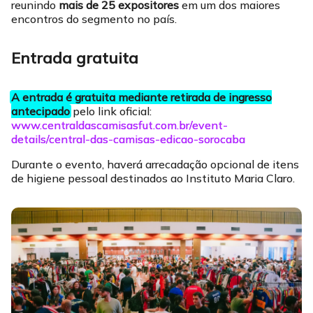
reunindo
mais de 25 expositores
em um dos maiores
encontros do segmento no país.
Entrada gratuita
A entrada é gratuita mediante retirada de ingresso
antecipado
pelo link oficial:
www.centraldascamisasfut.com.br/event-
details/central-das-camisas-edicao-sorocaba
Durante o evento, haverá arrecadação opcional de itens
de higiene pessoal destinados ao Instituto Maria Claro.