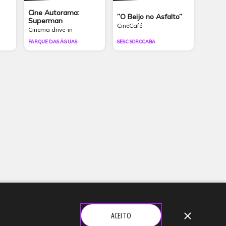
Cine Autorama:
”O Beijo no Asfalto”
Superman
CineCafé
Cinema drive-in
PARQUE DAS ÁGUAS
SESC SOROCABA
close
ACEITO