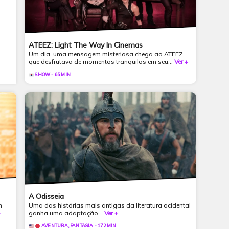
ATEEZ: Light The Way In Cinemas
Um dia, uma mensagem misteriosa chega ao ATEEZ,
que desfrutava de momentos tranquilos em seu...
Ver +
SHOW - 65 MIN
A Odisseia
m
Uma das histórias mais antigas da literatura ocidental
+
ganha uma adaptação...
Ver +
AVENTURA, FANTASIA - 172 MIN