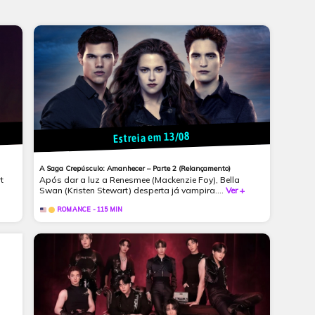
Estreia em 13/08
A Saga Crepúsculo: Amanhecer – Parte 2 (Relançamento)
t
Após dar a luz a Renesmee (Mackenzie Foy), Bella
Swan (Kristen Stewart) desperta já vampira....
Ver +
ROMANCE - 115 MIN