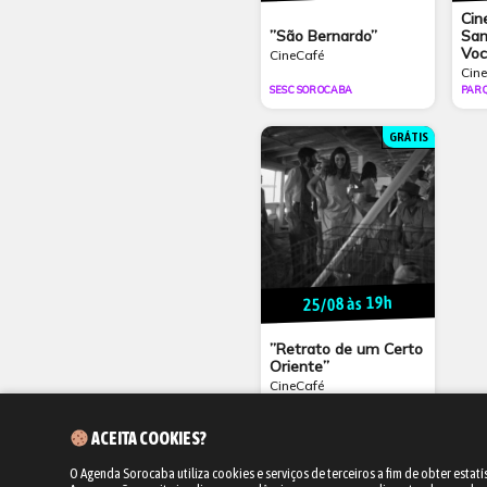
Cin
”São Bernardo”
San
Voc
CineCafé
Cine
SESC SOROCABA
PAR
GRÁTIS
25/08 às 19h
”Retrato de um Certo
Oriente”
CineCafé
SESC SOROCABA
ACEITA COOKIES?
O Agenda Sorocaba utiliza cookies e serviços de terceiros a fim de obter estatí