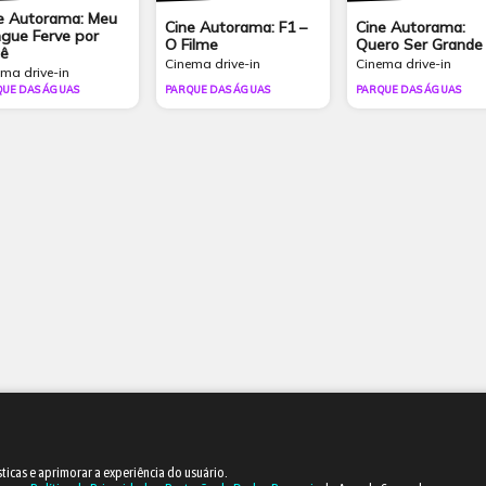
e Autorama: Meu
Cine Autorama: F1 –
Cine Autorama:
gue Ferve por
O Filme
Quero Ser Grande
ê
Cinema drive-in
Cinema drive-in
ma drive-in
QUE DAS ÁGUAS
PARQUE DAS ÁGUAS
PARQUE DAS ÁGUAS
sticas e aprimorar a experiência do usuário.