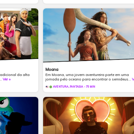
Moana
adicional da alta
Em Moana, uma jovem aventureira parte em uma
..
Ver +
jornada pelo oceano para encontrar o semideus...
V
AVENTURA, FANTASIA - 75 MIN