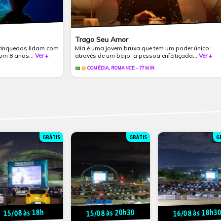
Trago Seu Amor
brinquedos lidam com
Mia é uma jovem bruxa que tem um poder único:
om 8 anos...
Ver +
através de um beijo, a pessoa enfeitiçada...
Ver +
COMÉDIA, ROMANCE - 77 MIN
GRÁTIS
GRÁTIS
G
15/08 às 20h30
16/08 às 18h3
15/08 às 18h