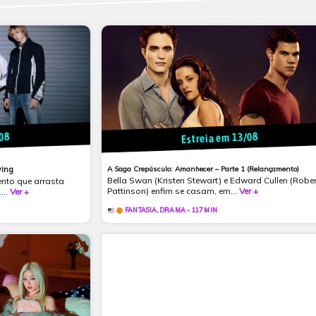
/08
Estreia em 13/08
wing
A Saga Crepúsculo: Amanhecer – Parte 1 (Relançamento)
Bella Swan (Kristen Stewart) e Edward Cullen (Rober
ento que arrasta
Pattinson) enfim se casam, em...
Ver +
...
Ver +
FANTASIA, DRAMA - 117 MIN