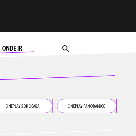
search
ONDE IR
CINEPLAY
SOROCABA
CINEPLAY
PANORÂMICO