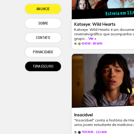
ANUNCIE
Estreia em 13
SOBRE
Katseye: Wild Hearts
Katseye: Wild Hearts é um docume
cinematográfico que acompanha a 
CONTATO
grupo...
Ver +
SHOW - 80 MIN
PRIVACIDADE
Insaciável
"Insaciável" conta a história de Ha
uma jovem estudante de medicina 
TERROR - 113 MIN