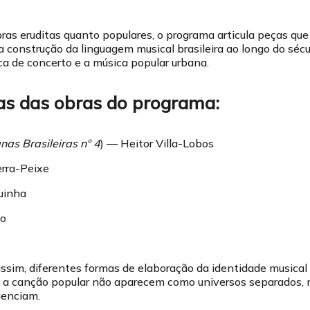
as eruditas quanto populares, o programa articula peças qu
construção da linguagem musical brasileira ao longo do séc
a de concerto e a música popular urbana.
as das obras do programa:
nas Brasileiras nº 4
) — Heitor Villa-Lobos
rra-Peixe
uinha
ho
ssim, diferentes formas de elaboração da identidade musical b
 e a canção popular não aparecem como universos separados
uenciam.