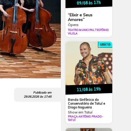
09/08 às 17h
“Elixir e Seus
Amores”
Ópera
TEATRO MUNICIPAL TEOTÔNIO
VILELA
GRÁTIS
11/08 às 19h
Publicado em
29.06.2026
às
17:45
Banda Sinfônica do
Conservatório de Tatuí e
Diogo Nogueira
Show em Tatuí
PRAÇA ANTÔNIO PRADO -
TATUÍ