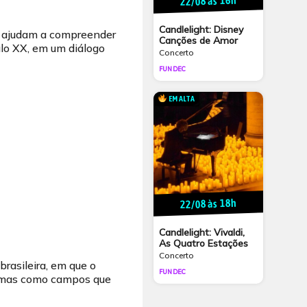
22/08 às 16h
Candlelight: Disney
e ajudam a compreender
Canções de Amor
ulo XX, em um diálogo
Concerto
FUNDEC
EM ALTA
22/08 às 18h
Candlelight: Vivaldi,
As Quatro Estações
Concerto
rasileira, em que o
FUNDEC
, mas como campos que