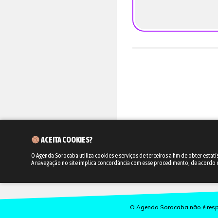
ACEITA COOKIES?
O Agenda Sorocaba utiliza cookies e serviços de terceiros a fim de obter estatí
A navegação no site implica concordância com esse procedimento, de acordo
O Agenda Sorocaba não é respo