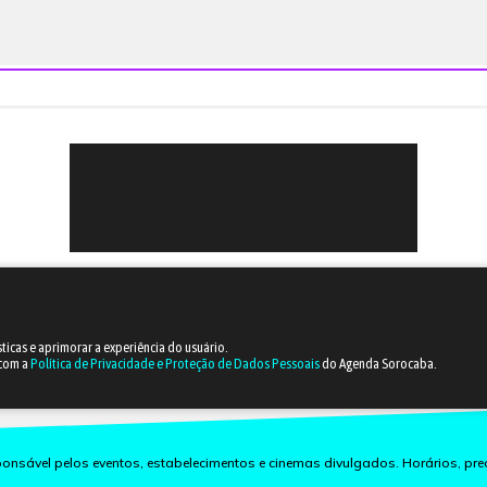
sticas e aprimorar a experiência do usuário.
 com a
Política de Privacidade e Proteção de Dados Pessoais
do Agenda Sorocaba.
nsável pelos eventos, estabelecimentos e cinemas divulgados. Horários, pre