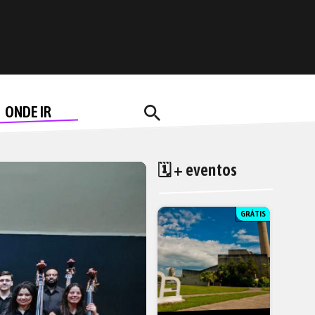
search
ONDE IR
🗓 + eventos
GRÁTIS