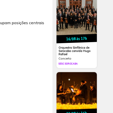
ocupam posições centrais
16/08 às 17h
Orquestra Sinfônica de
Sorocaba convida Hugo
Rafael
Concerto
SESC SOROCABA