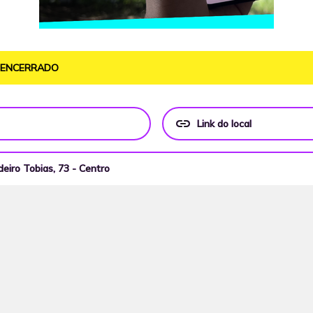
O ENCERRADO
link
Link do local
eiro Tobias, 73 - Centro