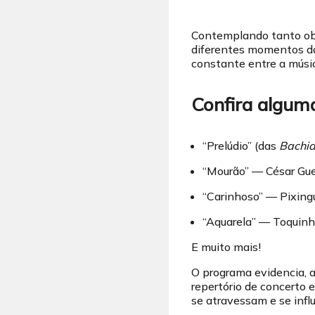
Contemplando tanto obr
diferentes momentos da 
constante entre a músic
Confira algum
“Prelúdio” (das
Bachia
“Mourão” — César Gue
“Carinhoso” — Pixing
“Aquarela” — Toquin
E muito mais!
O programa evidencia, a
repertório de concerto
se atravessam e se infl