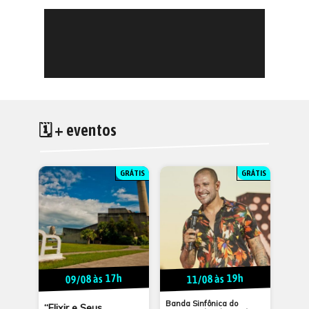
🗓 + eventos
GRÁTIS
GRÁTIS
09/08 às 17h
11/08 às 19h
Banda Sinfônica do
“Elixir e Seus