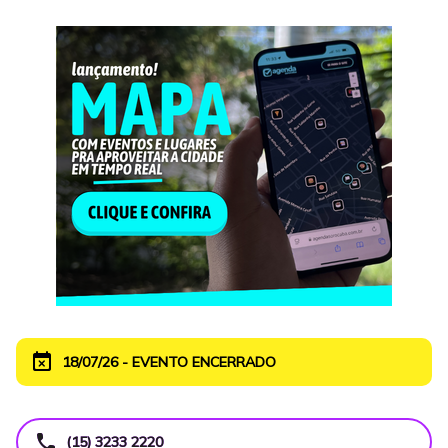
event_busy
18/07/26 - EVENTO ENCERRADO
call
(15) 3233 2220