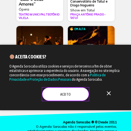
Conservatório de Tatuí e
Amores”
Diogo Nogueira
Ópera
Show em Tatuí
TEATRO MUNICIPAL TEOTÔNIO
PRAÇA ANTÔNIO PRADO -
VILELA
TATUÍ
EM ALTA
ACEITA COOKIES?
O Agenda Sorocaba utiliza cookies e serviços de terceiros a fim de obter
estatísticas e aprimorar a experiência do usuário.
A navegação no site implica
22/08 às 16h
22/08 às 18h
concordância com esse procedimento, de acordo com a
Política de
Privacidade e Proteção de Dados Pessoais
do Agenda Sorocaba.
Candlelight: Disney
Candlelight: Vivaldi,
Canções de Amor
As Quatro Estações
close
ACEITO
Concerto
Concerto
FUNDEC
FUNDEC
Agenda Sorocaba ® © Desde 2011
O Agenda Sorocaba não é responsável pelos eventos,