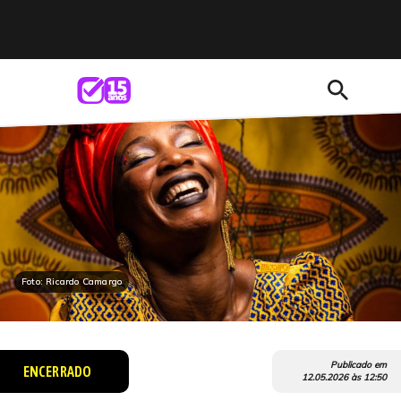
search
Foto: Ricardo Camargo
Publicado em
ENCERRADO
12.05.2026
às
12:50