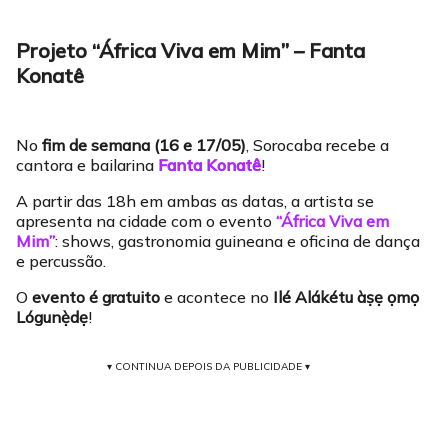
Projeto “África Viva em Mim” – Fanta
Konatê
No
fim de semana (16 e 17/05)
, Sorocaba recebe a
cantora e bailarina
Fanta Konatê
!
A partir das 18h em ambas as datas, a artista se
apresenta na cidade com o evento
“África Viva em
Mim”
: shows, gastronomia guineana e oficina de dança
e percussão.
O
evento é gratuito
e acontece no
Ilé Alákétu àṣẹ ọmọ
Lógunẹ̀dẹ
!
▾ CONTINUA DEPOIS DA PUBLICIDADE ▾