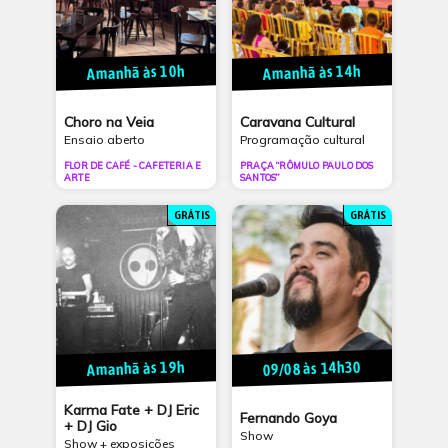
Amanhã às 10h
Amanhã às 14h
Choro na Veia
Caravana Cultural
Ensaio aberto
Programação cultural
FLOR DE CAFÉ - CAFETERIA E
PRAÇA “RÔMULO PAULO DOS
ARTE
SANTOS”
GRÁTIS
GRÁTIS
09/08 às 14h30
Amanhã às 19h
Karma Fate + DJ Eric
Fernando Goya
+ DJ Gio
Show
Show + exposições