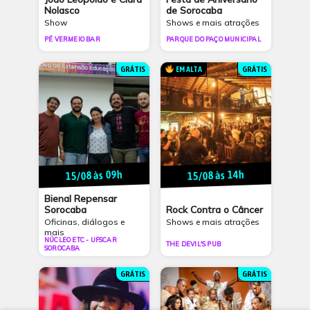
Nolasco
de Sorocaba
Show
Shows e mais atrações
PÉ VERMEIO BAR
PARQUE DO PAÇO MUNICIPAL
GRÁTIS
EM ALTA
GRÁTIS
15/08 às 09h
15/08 às 14h
Bienal Repensar
Rock Contra o Câncer
Sorocaba
Shows e mais atrações
Oficinas, diálogos e
mais
NÚCLEO ETC - UFSCAR
THE DEVIL'S PUB
SOROCABA
GRÁTIS
GRÁTIS