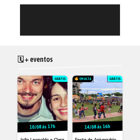
🗓 + eventos
GRÁTIS
EM ALTA
GRÁTIS
10/08 às 17h
14/08 às 16h
João Leopoldo e Clara
Festa de Aniversário