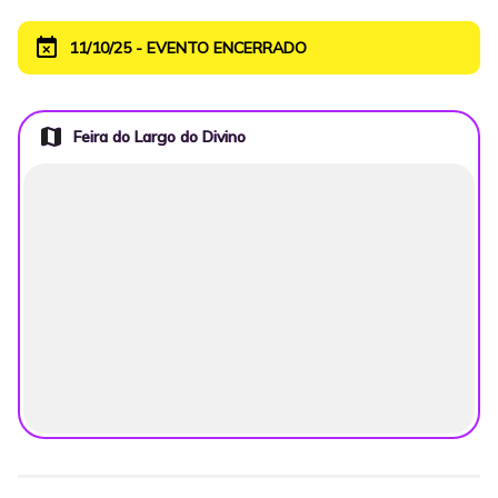
event_busy
11/10/25 - EVENTO ENCERRADO
map
Feira do Largo do Divino