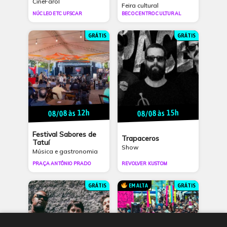
CineFarol
Feira cultural
NÚCLEO ETC UFSCAR
BECO CENTRO CULTURAL
GRÁTIS
GRÁTIS
08/08 às 12h
08/08 às 15h
Festival Sabores de
Trapaceros
Tatuí
Show
Música e gastronomia
PRAÇA ANTÔNIO PRADO
REVOLVER KUSTOM
GRÁTIS
EM ALTA
GRÁTIS