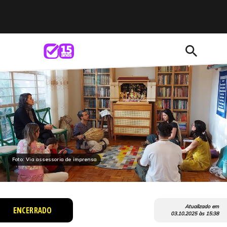
search
Foto: Via assessoria de imprensa
Atualizado em
ENCERRADO
03.10.2025
às
15:38