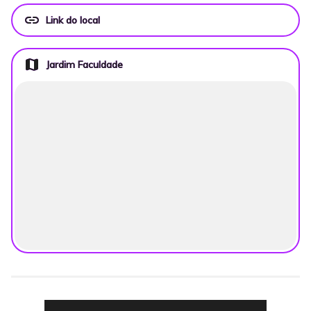
link
Link do local
map
Jardim Faculdade