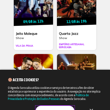
09/08 às 12h
12/08 às 19h
Jeito Moleque
Quarta Jazz
Show
Show
EMPÓRIO ARTESANAL
VILA DA PRAIA
SOROCABA
ACEITA COOKIES?
O Agenda Sorocaba utiliza cookies e serviços de terceiros a fim de obter
estatísticas e aprimorar a experiência do usuário.
A navegação no site implica
19/09 às 19h
17/10 às 20h
concordância com esse procedimento, de acordo com a
Política de
Privacidade e Proteção de Dados Pessoais
do Agenda Sorocaba.
Fabiana Cozza e
SNJ
Cleber Silveira