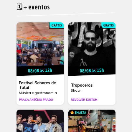
🗓 + eventos
GRÁTIS
GRÁTIS
08/08 às 12h
08/08 às 15h
Festival Sabores de
Trapaceros
Tatuí
Show
Música e gastronomia
PRAÇA ANTÔNIO PRADO
REVOLVER KUSTOM
EM ALTA