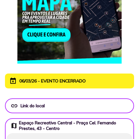
event_busy
06/03/26 - EVENTO ENCERRADO
link
Link do local
Espaço Recreativo Central - Praça Cel. Fernando
map
Prestes, 43 - Centro