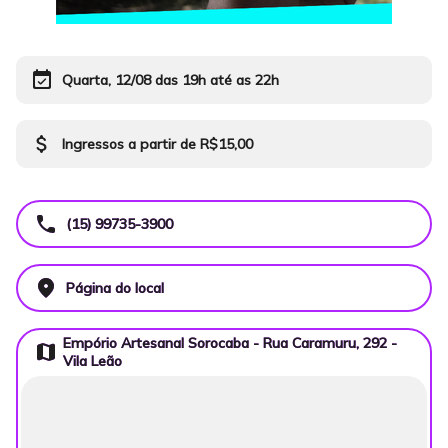
event_available
Quarta, 12/08 das 19h até as 22h
attach_money
Ingressos a partir de R$15,00
call
(15) 99735-3900
place
Página do local
Empório Artesanal Sorocaba - Rua Caramuru, 292 -
map
Vila Leão