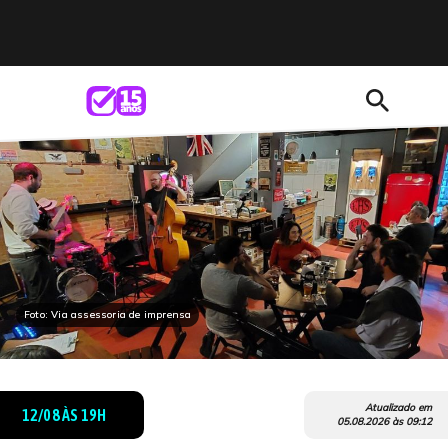
search
Foto: Via assessoria de imprensa
Atualizado em
12/08 ÀS 19H
05.08.2026
às
09:12