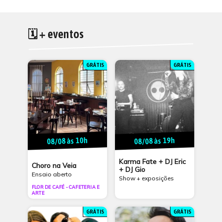
🗓 + eventos
GRÁTIS
GRÁTIS
08/08 às 10h
08/08 às 19h
Karma Fate + DJ Eric
Choro na Veia
+ DJ Gio
Ensaio aberto
Show + exposições
FLOR DE CAFÉ - CAFETERIA E
ARTE
GRÁTIS
GRÁTIS