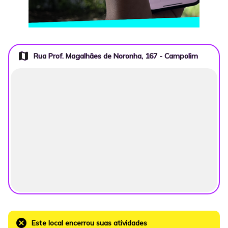
map
Rua Prof. Magalhães de Noronha, 167 - Campolim
cancel
Este local encerrou suas atividades