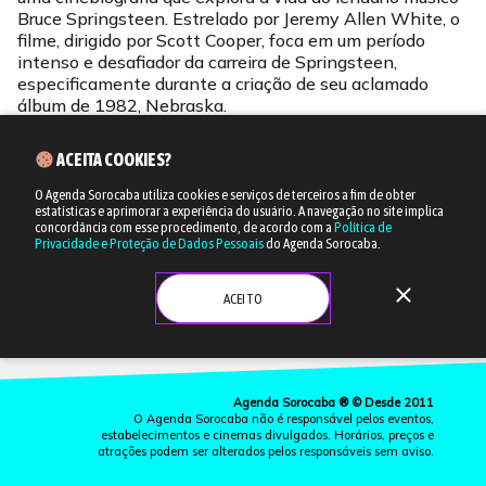
Bruce Springsteen. Estrelado por Jeremy Allen White, o
filme, dirigido por Scott Cooper, foca em um período
intenso e desafiador da carreira de Springsteen,
especificamente durante a criação de seu aclamado
álbum de 1982, Nebraska.
ACEITA COOKIES?
O Agenda Sorocaba utiliza cookies e serviços de terceiros a fim de obter
estatísticas e aprimorar a experiência do usuário.
A navegação no site implica
concordância com esse procedimento, de acordo com a
Política de
Privacidade e Proteção de Dados Pessoais
do Agenda Sorocaba.
close
ACEITO
Agenda Sorocaba ® © Desde 2011
O Agenda Sorocaba não é responsável pelos eventos,
estabelecimentos e cinemas divulgados. Horários, preços e
atrações podem ser alterados pelos responsáveis sem aviso.
more_vert
CINEMA
LISTAS
EVENTOS
ONDE IR
ANUNCIE