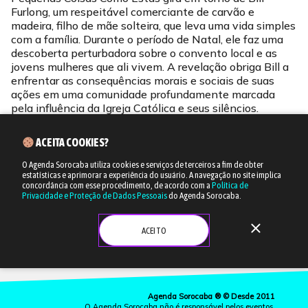
Furlong, um respeitável comerciante de carvão e
madeira, filho de mãe solteira, que leva uma vida simples
com a família. Durante o período de Natal, ele faz uma
descoberta perturbadora sobre o convento local e as
jovens mulheres que ali vivem. A revelação obriga Bill a
enfrentar as consequências morais e sociais de suas
ações em uma comunidade profundamente marcada
pela influência da Igreja Católica e seus silêncios.
ACEITA COOKIES?
O Agenda Sorocaba utiliza cookies e serviços de terceiros a fim de obter
estatísticas e aprimorar a experiência do usuário.
A navegação no site implica
concordância com esse procedimento, de acordo com a
Política de
Privacidade e Proteção de Dados Pessoais
do Agenda Sorocaba.
close
ACEITO
Agenda Sorocaba ® © Desde 2011
O Agenda Sorocaba não é responsável pelos eventos,