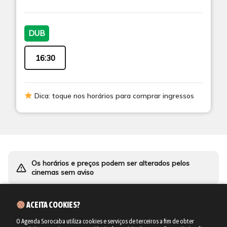
DUB
16:30
Dica: toque nos horários para comprar ingressos
Os horários e preços podem ser alterados pelos
warning_amber
cinemas sem aviso
ACEITA COOKIES?
O Agenda Sorocaba utiliza cookies e serviços de terceiros a fim de obter