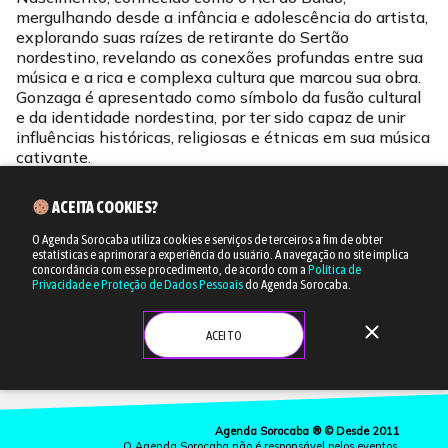
mergulhando desde a infância e adolescência do artista,
explorando suas raízes de retirante do Sertão
nordestino, revelando as conexões profundas entre sua
música e a rica e complexa cultura que marcou sua obra.
Gonzaga é apresentado como símbolo da fusão cultural
e da identidade nordestina, por ter sido capaz de unir
influências históricas, religiosas e étnicas em sua música
cativante.
ACEITA COOKIES?
O Agenda Sorocaba utiliza cookies e serviços de terceiros a fim de obter
estatísticas e aprimorar a experiência do usuário.
A navegação no site implica
concordância com esse procedimento, de acordo com a
Política de
Privacidade e Proteção de Dados Pessoais
do Agenda Sorocaba.
close
ACEITO
Agenda Sorocaba ® © Desde 2011
O Agenda Sorocaba não é responsável pelos eventos,