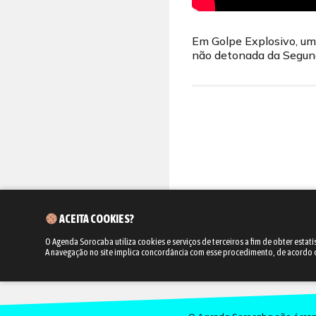
Em Golpe Explosivo, um
não detonada da Segund
ACEITA COOKIES?
O Agenda Sorocaba utiliza cookies e serviços de terceiros a fim de obter estatí
A navegação no site implica concordância com esse procedimento, de acordo