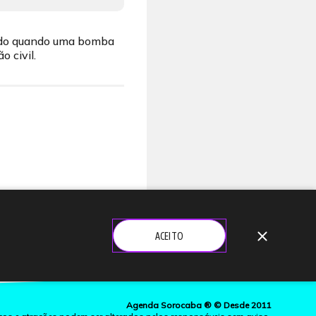
zado quando uma bomba
 civil.
close
ACEITO
Agenda Sorocaba ® © Desde 2011