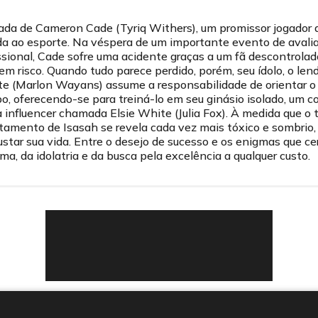
da de Cameron Cade (Tyriq Withers), um promissor jogador 
ida ao esporte. Na véspera de um importante evento de avali
issional, Cade sofre uma acidente graças a um fã descontrolad
em risco. Quando tudo parece perdido, porém, seu ídolo, o len
te (Marlon Wayans) assume a responsabilidade de orientar o
o, oferecendo-se para treiná-lo em seu ginásio isolado, um 
 influencer chamada Elsie White (Julia Fox). À medida que o
rtamento de Isasah se revela cada vez mais tóxico e sombrio
star sua vida. Entre o desejo de sucesso e os enigmas que c
ma, da idolatria e da busca pela excelência a qualquer custo.