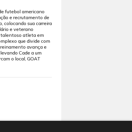
de futebol americano
ação e recrutamento de
o, colocando sua carreira
dário e veterano
 talentoso atleta em
complexo que divide com
 treinamento avança e
, levando Cade a um
ercam o local, GOAT