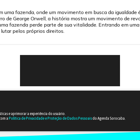
m uma fazenda, onde um movimento em busca da igualdade é
ivro de George Orwell, a história mostra um movimento de rev
ma fazenda perde parte de sua vitalidade. Entrando em uma 
utar pelos próprios direitos.
sticas e aprimorar a experiência do usuário.
 com a
Política de Privacidade e Proteção de Dados Pessoais
do Agenda Sorocaba.