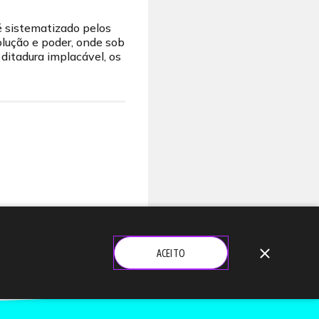
 sistematizado pelos
olução e poder, onde sob
ditadura implacável, os
close
ACEITO