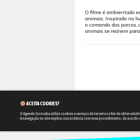
O filme é ambientado e
animais. Inspirado no l
o comando dos porcos, u
animais se reúnem para l
ACEITA COOKIES?
O Agenda Sorocaba utiliza cookies e serviços de terceiros a fim de obter estatí
A navegação no site implica concordância com esse procedimento, de acordo