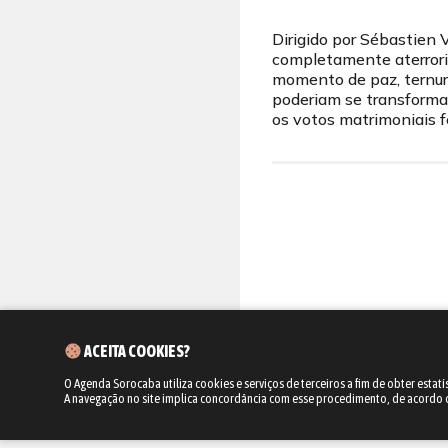
Dirigido por Sébastien 
completamente aterroriz
momento de paz, ternura
poderiam se transformar
os votos matrimoniais fe
ACEITA COOKIES?
O Agenda Sorocaba utiliza cookies e serviços de terceiros a fim de obter estatí
A navegação no site implica concordância com esse procedimento, de acordo