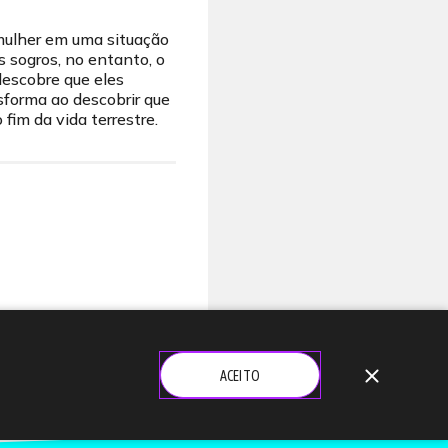
lher em uma situação
s sogros, no entanto, o
descobre que eles
sforma ao descobrir que
 fim da vida terrestre.
close
ACEITO