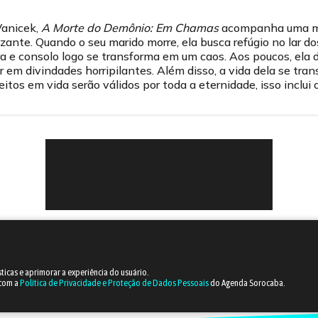
Vanicek,
A Morte do Demônio: Em Chamas
acompanha uma mu
ante. Quando o seu marido morre, ela busca refúgio no lar do
 e consolo logo se transforma em um caos. Aos poucos, ela 
 em divindades horripilantes. Além disso, a vida dela se tran
itos em vida serão válidos por toda a eternidade, isso inclui o
sticas e aprimorar a experiência do usuário.
 com a
Política de Privacidade e Proteção de Dados Pessoais
do Agenda Sorocaba.