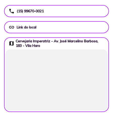
call
(15) 99670-0021
link
Link do local
Cervejaria Imperatriz - Av. José Marcelino Barbosa,
map
183 - Vila Haro