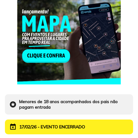
Menores de 18 anos acompanhados dos pais não
stars
pagam entrada
event_busy
17/02/26 - EVENTO ENCERRADO