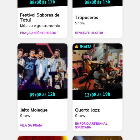
08/08 às 12h
08/08 às 15h
Festival Sabores de
Trapaceros
Tatuí
Show
Música e gastronomia
PRAÇA ANTÔNIO PRADO
REVOLVER KUSTOM
EM ALTA
09/08 às 12h
12/08 às 19h
Jeito Moleque
Quarta Jazz
Show
Show
EMPÓRIO ARTESANAL
VILA DA PRAIA
SOROCABA