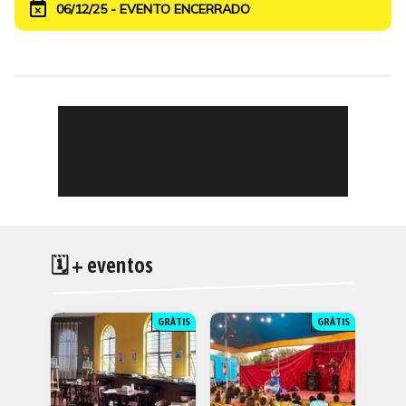
event_busy
06/12/25 - EVENTO ENCERRADO
🗓 + eventos
GRÁTIS
GRÁTIS