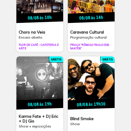
08/08 às 10h
08/08 às 14h
Choro na Veia
Caravana Cultural
Ensaio aberto
Programação cultural
FLOR DE CAFÉ - CAFETERIA E
PRAÇA “RÔMULO PAULO DOS
ARTE
SANTOS”
GRÁTIS
GRÁTIS
08/08 às 19h30
08/08 às 19h
Karma Fate + DJ Eric
Blind Smoke
+ DJ Gio
Show
Show + exposições