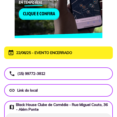
event_busy
22/06/25 - EVENTO ENCERRADO
call
(15) 99772-3812
link
Link do local
Black House Clube de Comédia - Rua Miguel Couto, 36
map
- Além Ponte