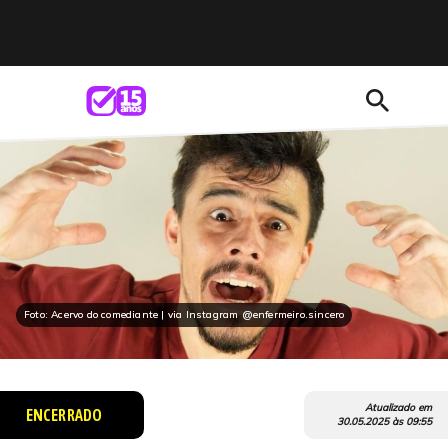
search
Foto: Acervo do comediante | via Instagram @enfermeiro.sincero
Atualizado em
ENCERRADO
30.05.2025
às
09:55