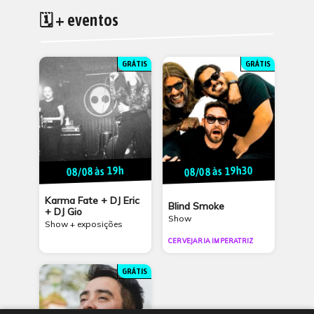
🗓 + eventos
GRÁTIS
GRÁTIS
08/08 às 19h30
08/08 às 19h
Karma Fate + DJ Eric
Blind Smoke
+ DJ Gio
Show
Show + exposições
CERVEJARIA IMPERATRIZ
GRÁTIS