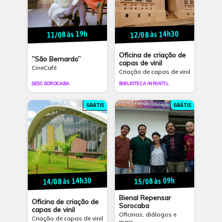
12/08 às 14h30
11/08 às 19h
Oficina de criação de
”São Bernardo”
capas de vinil
CineCafé
Criação de capas de vinil
SESC SOROCABA
BIBLIOTECA INFANTIL
GRÁTIS
GRÁTIS
14/08 às 14h30
15/08 às 09h
Bienal Repensar
Oficina de criação de
Sorocaba
capas de vinil
Oficinas, diálogos e
Criação de capas de vinil
mais