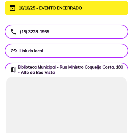
event_busy
10/10/25 - EVENTO ENCERRADO
call
(15) 3228-1955
link
Link do local
Biblioteca Municipal - Rua Ministro Coqueijo Costa, 180
map
- Alto da Boa Vista