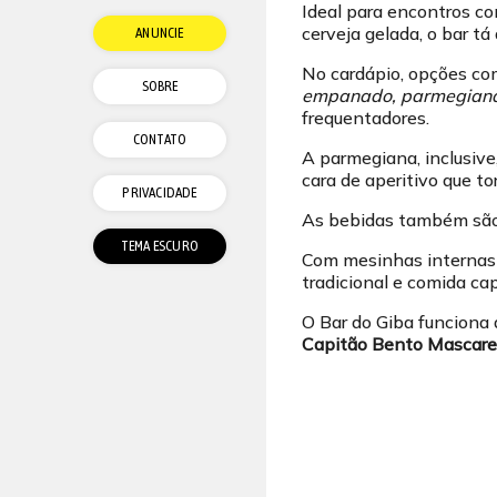
Ideal para encontros co
cerveja gelada, o bar t
ANUNCIE
No cardápio, opções c
SOBRE
empanado, parmegian
frequentadores.
CONTATO
A parmegiana, inclusive
cara de aperitivo que to
PRIVACIDADE
As bebidas também são 
Com mesinhas internas 
tradicional e comida ca
O Bar do Giba funciona
Capitão Bento Mascaren