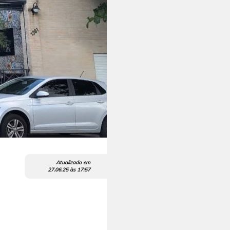
Atualizado em
27.06.25
às
17:57