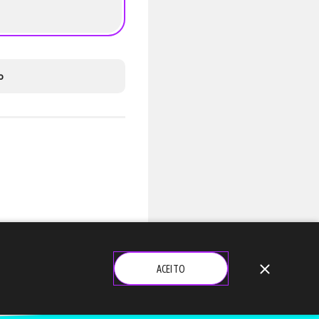
o
close
ACEITO