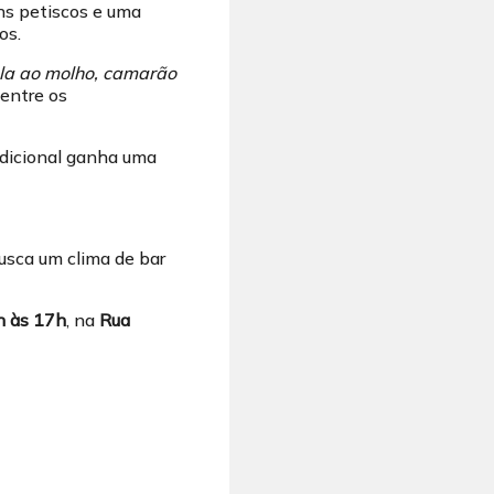
ons petiscos e uma
os.
ela ao molho, camarão
entre os
adicional ganha uma
usca um clima de bar
h às 17h
, na
Rua