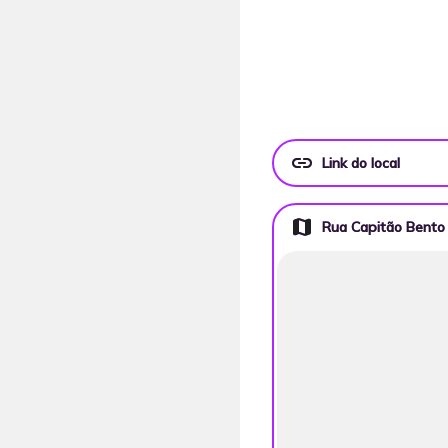
link
Link do local
map
Rua Capitão Bento 