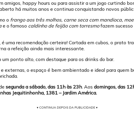
m amigos, happy hours ou para assistir a um jogo curtindo b
á aberto há muitos anos e continua conquistando novos públic
omo o
frango aos três molhos, carne seca com mandioca, mo
a
e o famoso
caldinho de feijão com torresmo
fazem sucesso 
, é uma recomendação certeira! Cortada em cubos, o prato tr
rna a refeição ainda mais interessante.
um ponto alto, com destaque para os drinks do bar.
e externas, o espaço é bem ambientado e ideal para quem b
prichada.
 de
segunda a sábado, das 11h às 23h
. Aos
domingos, das 12
has Jequitinhonha, 1381 – Jardim América.
▾ CONTINUA DEPOIS DA PUBLICIDADE ▾