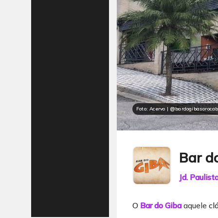
Foto: Acervo | @bardogibasoroca
Bar d
Jd. Paulist
O
Bar do Giba
aquele
clá