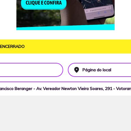
O ENCERRADO
place
Página do local
rancisco Beranger - Av. Vereador Newton Vieira Soares, 291 - Votora