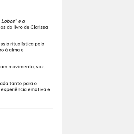
 Lobos” e a
s do livro de Clarissa
ia ritualística pelo
no à alma e
inam movimento, voz,
tada tanto para o
 experiência emotiva e