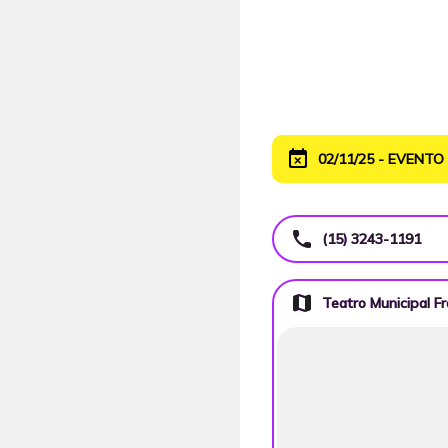
event_busy
02/11/25 - EVENT
call
(15) 3243-1191
map
Teatro Municipal F