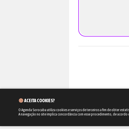
ACEITA COOKIES?
O Agenda Sorocaba utiliza cookies e serviços de terceiros a fim de obter estatí
A navegação no site implica concordância com esse procedimento, de acordo