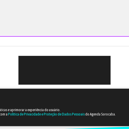
sticas e aprimorar a experiência do usuário.
 com a
Política de Privacidade e Proteção de Dados Pessoais
do Agenda Sorocaba.