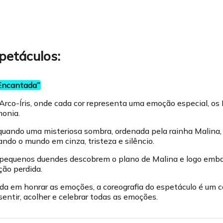
petáculos:
Encantada”
Arco-Íris, onde cada cor representa uma emoção especial, o
monia.
uando uma misteriosa sombra, ordenada pela rainha Malina, 
ando o mundo em cinza, tristeza e silêncio.
s pequenos duendes descobrem o plano de Malina e logo em
ção perdida.
 em honrar as emoções, a coreografia do espetáculo é um con
sentir, acolher e celebrar todas as emoções.