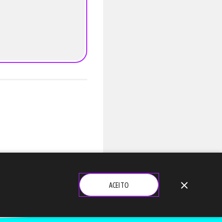
close
ACEITO