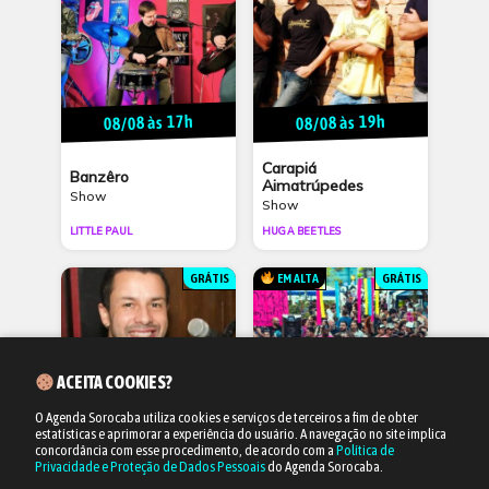
08/08 às 17h
08/08 às 19h
Carapiá
Banzêro
Aimatrúpedes
Show
Show
LITTLE PAUL
HUGA BEETLES
GRÁTIS
EM ALTA
GRÁTIS
ACEITA COOKIES?
O Agenda Sorocaba utiliza cookies e serviços de terceiros a fim de obter
estatísticas e aprimorar a experiência do usuário.
A navegação no site implica
09/08 às 17h
16/08 às 11h
concordância com esse procedimento, de acordo com a
Política de
Privacidade e Proteção de Dados Pessoais
do Agenda Sorocaba.