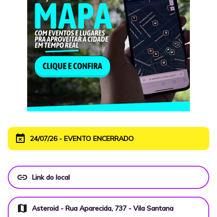
event_busy
24/07/26 - EVENTO ENCERRADO
link
Link do local
map
Asteroid - Rua Aparecida, 737 - Vila Santana