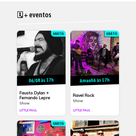
🗓 + eventos
GRÁTIS
GRÁTIS
Amanhã às 17h
06/08 às 17h
Fausto Dylan +
Ravel Rock
Fernando Lepre
Show
Show
LITTLE PAUL
LITTLE PAUL
GRÁTIS